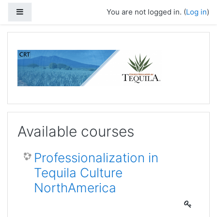
Skip to main content
Side panel
You are not logged in. (
Log in
)
Available courses
Professionalization in
Tequila Culture
NorthAmerica